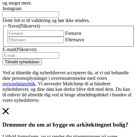
og meget mere.
Instagram
Dette felt er til validering og bør ikke ændres.
Navn
(Påkrævet)
Fornavn
Efternavn
E-mail
(Påkrævet)
Ved at tilmelde dig nyhedsbrevet accepterer du, at vi må behandle
dine personoplysninger i overensstemmelse med vores
persondatapolitik
. Vi anvender Mailchimp til at håndtere
nyhedsbrevet, og dine data kan derfor blive delt med dem. Du kan
til enhver tid afmelde dig ved at bruge afmeldingslinket i bunden af
vores nyhedsbreve.
Drømmer du om at bygge en arkitekttegnet bolig?
Udfyld formularen, og vi sender dig plantegningen på vores