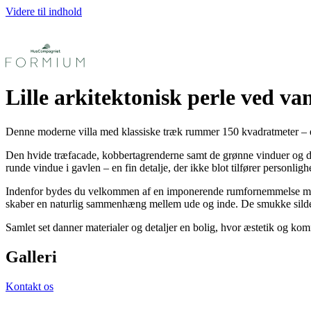
Videre til indhold
Lille arkitektonisk perle ved va
Denne moderne villa med klassiske træk rummer 150 kvadratmeter – et h
Den hvide træfacade, kobbertagrenderne samt de grønne vinduer og dør
runde vindue i gavlen – en fin detalje, der ikke blot tilfører personli
Indenfor bydes du velkommen af en imponerende rumfornemmelse med lo
skaber en naturlig sammenhæng mellem ude og inde. De smukke sildeben
Samlet set danner materialer og detaljer en bolig, hvor æstetik og kom
Galleri
Kontakt os