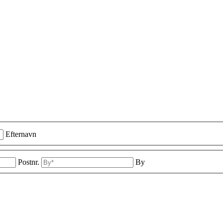
Efternavn
Postnr.
By