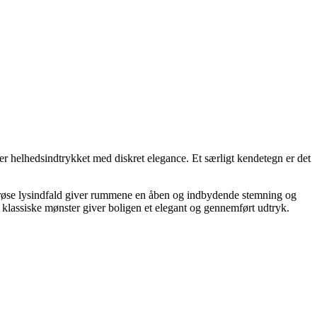
r helhedsindtrykket med diskret elegance. Et særligt kendetegn er det
nerøse lysindfald giver rummene en åben og indbydende stemning og
klassiske mønster giver boligen et elegant og gennemført udtryk.