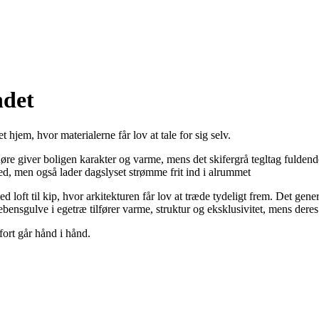
ndet
jem, hvor materialerne får lov at tale for sig selv.
e giver boligen karakter og varme, mens det skifergrå tegltag fuldende
ghed, men også lader dagslyset strømme frit ind i alrummet
ft til kip, hvor arkitekturen får lov at træde tydeligt frem. Det ge
sgulve i egetræ tilfører varme, struktur og eksklusivitet, mens deres 
fort går hånd i hånd.