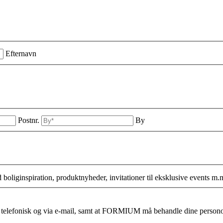
Efternavn
Postnr.
By
liginspiration, produktnyheder, invitationer til eksklusive events m.
dig telefonisk og via e-mail, samt at FORMIUM må behandle dine perso