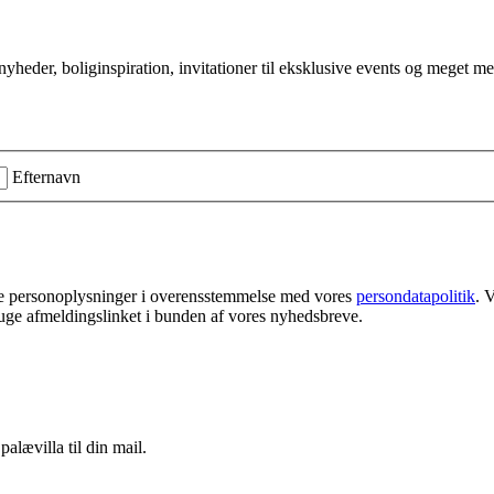
r, boliginspiration, invitationer til eksklusive events og meget me
Efternavn
ine personoplysninger i overensstemmelse med vores
persondatapolitik
. 
ruge afmeldingslinket i bunden af vores nyhedsbreve.
alævilla til din mail.